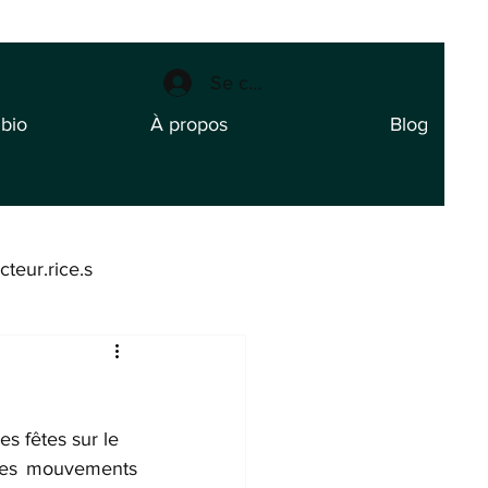
Se connecter
 bio
À propos
Blog
cteur.rice.s
es fêtes sur le
ces mouvements 