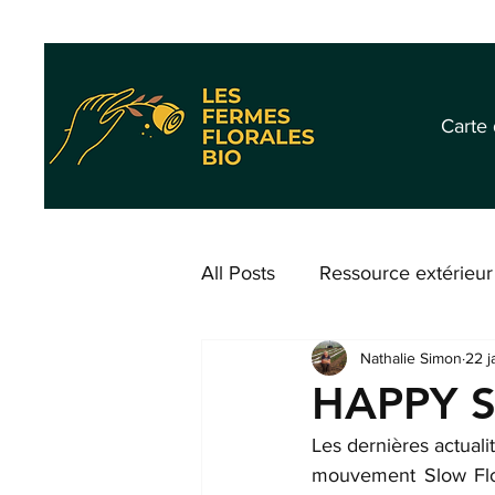
Carte
All Posts
Ressource extérieur
Nathalie Simon
22 j
HAPPY 
Les dernières actuali
mouvement Slow Flo