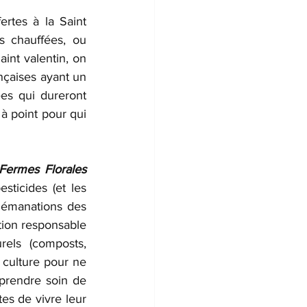
rtes à la Saint 
 chauffées, ou 
int valentin, on 
nçaises ayant un 
es qui dureront 
à point pour qui 
Fermes Florales 
sticides (et les 
 émanations des 
tion responsable 
els (composts, 
e culture pour ne 
 prendre soin de 
tes de vivre leur 