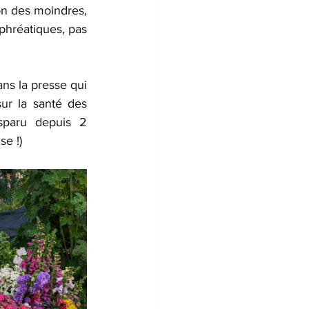
on des moindres, 
hréatiques, pas 
ns la presse qui 
ur la santé des 
isparu depuis 2 
se !)