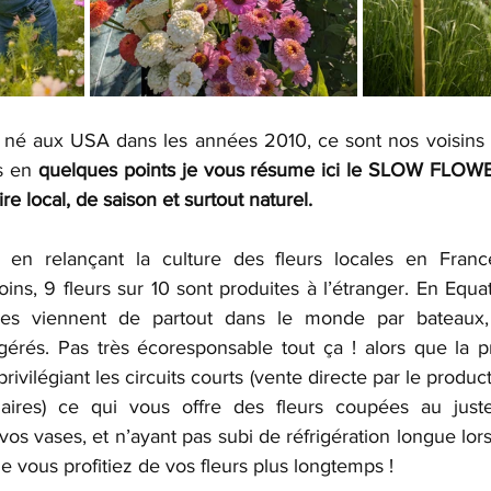
é aux USA dans les années 2010, ce sont nos voisins br
s en 
quelques points je vous résume ici le SLOW FLOWER 
e local, de saison et surtout naturel.
 en relançant la culture des fleurs locales en Franc
ns, 9 fleurs sur 10 sont produites à l’étranger. En Equat
les viennent de partout dans le monde par bateaux,
gérés. Pas très écoresponsable tout ça ! alors que la pr
ivilégiant les circuits courts (vente directe par le product
enaires) ce qui vous offre des fleurs coupées au jus
vos vases, et n’ayant pas subi de réfrigération longue lors
e vous profitiez de vos fleurs plus longtemps !