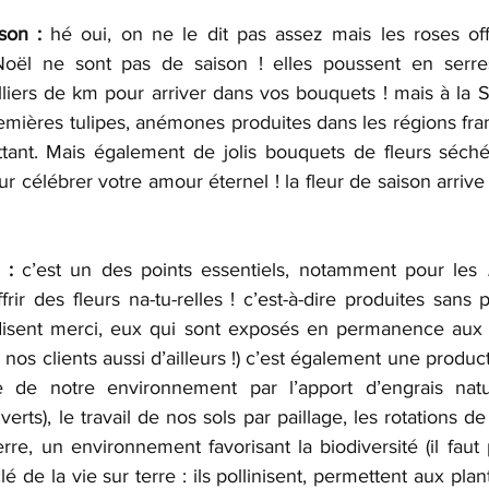
son : 
hé oui, on ne le dit pas assez mais les roses offe
oël ne sont pas de saison ! elles poussent en serres
liers de km pour arriver dans vos bouquets ! mais à la Sa
premières tulipes, anémones produites dans les régions fra
ttant. Mais également de jolis bouquets de fleurs séché
r célébrer votre amour éternel ! la fleur de saison arrive 
 :
 c’est un des points essentiels, notamment pour les
 
rir des fleurs na-tu-relles ! c’est-à-dire produites sans pe
 disent merci, eux qui sont exposés en permanence aux
 nos clients aussi d’ailleurs !) c’est également une produc
 de notre environnement par l’apport d’engrais natur
verts), le travail de nos sols par paillage, les rotations d
erre, un environnement favorisant la biodiversité (il faut
lé de la vie sur terre : ils pollinisent, permettent aux plan