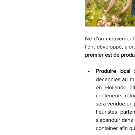
Né d’un mouvement n
l’ont développé, alor
premier est de produir
Produire local :
décennies au moi
en Hollande el
conteneurs réfri
sera vendue en pr
fleuristes part
s’épanouir dans 
container afin qu